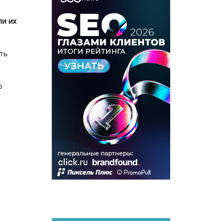
ли их
ить
о