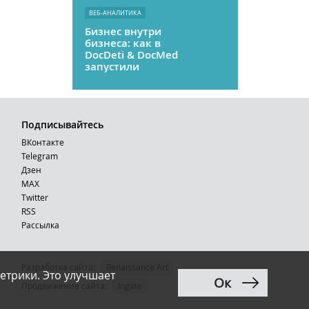
ВЕБ-АНАЛИТИКА
Бизнес внутри
бизнеса: как в
DocDeti & DocMed
запустили
телемедицину
как стартап
Подписывайтесь
ВКонтакте
Telegram
Дзен
MAX
Тwitter
RSS
Рассылка
Разработка сайта:
Renaissance Art
етрики. Это улучшает
Ок
12+
Продвижение сайта
:
Ingate