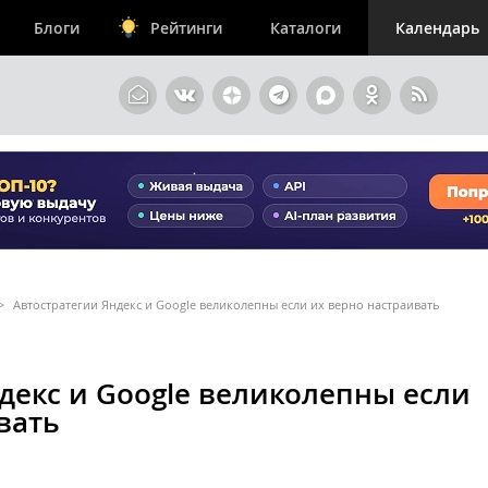
Блоги
Рейтинги
Каталоги
Календарь
>
Автостратегии Яндекс и Google великолепны если их верно настраивать
декс и Google великолепны если
вать