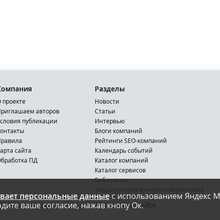
Компания
Разделы
 проекте
Новости
риглашаем авторов
Статьи
словия публикации
Интервью
онтакты
Блоги компаний
Правила
Рейтинги SEO-компаний
арта сайта
Календарь событий
бработка ПД
Каталог компаний
Каталог сервисов
Библиотека
Энциклопедия интернет-маркетинга
вает персональные данные
с использованием Яндекс М
дите ваше согласие, нажав кнопу Ок.
Мобильная версия
Реклама на сайте