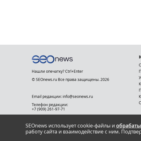
О
Нашли опечатку? Ctrl+Enter
П
У
© SEOnews.ru Все права защищены. 2026
К
Email редакции: info@seonews.ru
К
О
Телефон редакции:
+7 (909) 261-97-71
SEOnews использует cookie-файлы и
обрабаты
This site is protected by reCAPTCHA and the Google
Privacy Policy
and
Terms of Service
apply.
работу сайта и взаимодействие с ним. Подтвер