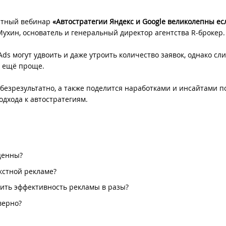
платный вебинар
«Автостратегии Яндекс и Google великолепны ес
ухин, основатель и генеральный директор агентства R-брокер.
ds могут удвоить и даже утроить количество заявок, однако сл
й ещё проще.
безрезультатно, а также поделится наработками и инсайтами п
дхода к автостратегиям.
ценны?
кстной рекламе?
сить эффективность рекламы в разы?
верно?