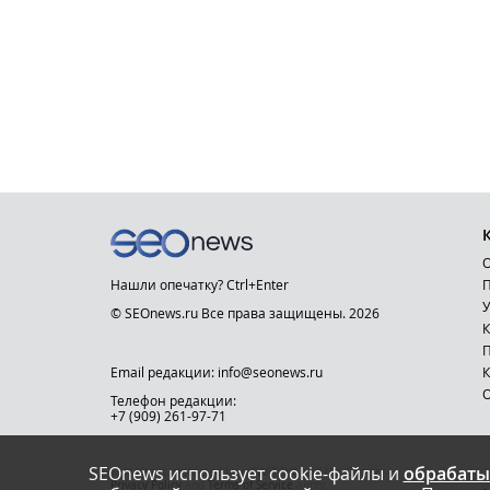
О
Нашли опечатку? Ctrl+Enter
П
У
© SEOnews.ru Все права защищены. 2026
К
Email редакции: info@seonews.ru
К
О
Телефон редакции:
+7 (909) 261-97-71
SEOnews использует cookie-файлы и
обрабаты
This site is protected by reCAPTCHA and the Google
Privacy Policy
and
Terms of Service
apply.