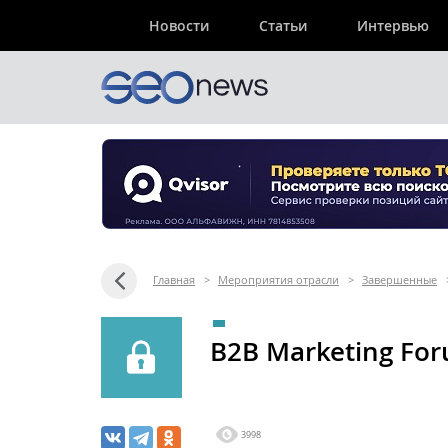
Новости
Статьи
Интервью
Главная
>
Мероприятия отрасли
>
Завершенные
B2B Marketing Fo
3998