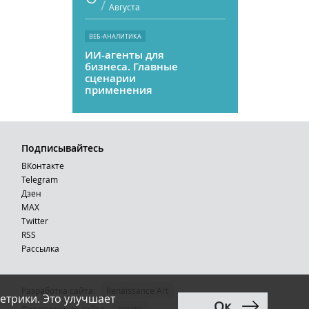
/
Августа
ВЕБ-АНАЛИТИКА
ИИ-агенты для
бизнеса. Главные
сценарии
применения
Подписывайтесь
ВКонтакте
Telegram
Дзен
MAX
Тwitter
RSS
Рассылка
Разработка сайта:
Renaissance Art
етрики. Это улучшает
Ок