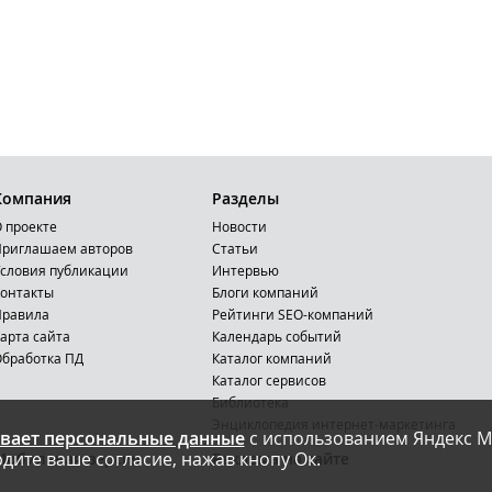
Компания
Разделы
 проекте
Новости
риглашаем авторов
Статьи
словия публикации
Интервью
онтакты
Блоги компаний
Правила
Рейтинги SEO-компаний
арта сайта
Календарь событий
бработка ПД
Каталог компаний
Каталог сервисов
Библиотека
Энциклопедия интернет-маркетинга
вает персональные данные
с использованием Яндекс М
дите ваше согласие, нажав кнопу Ок.
Мобильная версия
Реклама на сайте