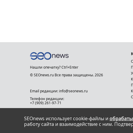
О
Нашли опечатку? Ctrl+Enter
П
У
© SEOnews.ru Все права защищены. 2026
К
Email редакции: info@seonews.ru
К
О
Телефон редакции:
+7 (909) 261-97-71
SEOnews использует cookie-файлы и
обрабаты
This site is protected by reCAPTCHA and the Google
Privacy Policy
and
Terms of Service
apply.
работу сайта и взаимодействие с ним. Подтвер