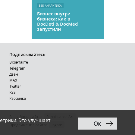
ВЕБ-АНАЛИТИКА
Бизнес внутри
бизнеса: как в
DocDeti & DocMed
запустили
телемедицину
как стартап
Подписывайтесь
ВКонтакте
Telegram
Дзен
MAX
Тwitter
RSS
Рассылка
Разработка сайта:
Renaissance Art
етрики. Это улучшает
Ок
12+
Продвижение сайта
:
Ingate