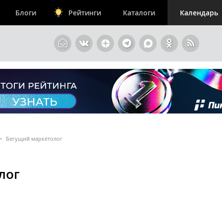
Блоги
Рейтинги
Каталоги
Календарь
>
Бегущий маркетолог
лог