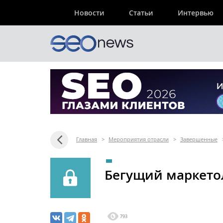
Новости
Статьи
Интервью
Главная
>
Мероприятия отрасли
>
Завершенные
Бегущий маркето
793