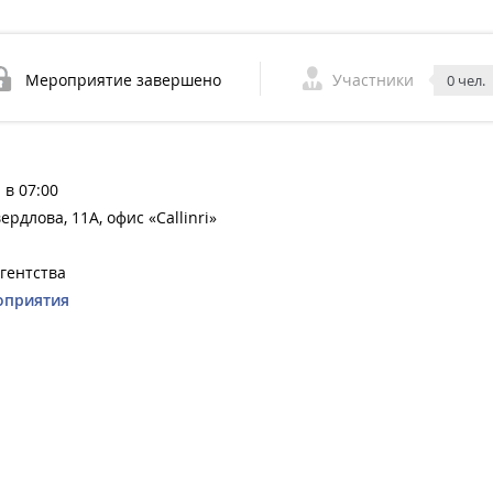
Мероприятие завершено
Участники
0 чел.
 в 07:00
вердлова, 11А, офис «Callinri»
агентства
оприятия