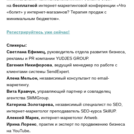
на
бесплатной
интернет-маркетинговой конференции «Что
«болит» у интернет-магазинов? Терапия продаж с
минимальным бюджетом».
Регистрируйтесь уже сейчас!
Спикеры:
Светлана Ефимец,
руководитель отдела развития бизнеса,
рекламы и PR компании YUDJES GROUP.
Евгения Никифорова
, ведущий менеджер по работе с
клиентами системы SendExpert.
Алена Мельон,
независимый консультант по email-
маркетингу.
Вита Кравчук,
управляющий партнер и совладелец
агентства SMMGroup.
Катерина Золотарева,
независимый специалист по SEO,
интернет-маркетолог преподаватель SEO-курса SkillUP.
Алексей Марек,
интернет-маркетолог Artweb.
Ирина Лоренс
, практик и эксперт по продвижению бизнеса
на YouTube
.