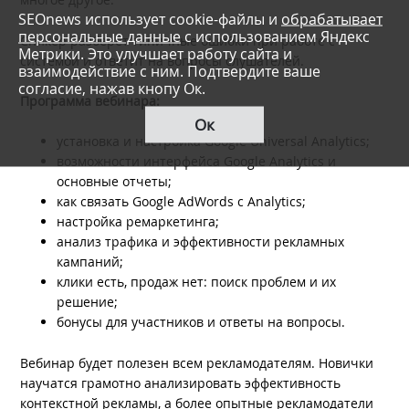
SEOnews использует cookie-файлы и
обрабатывает
персональные данные
с использованием Яндекс
Спикер разберет типичные ошибки при работе с
Метрики. Это улучшает работу сайта и
системой и ответит на вопросы слушателей.
взаимодействие с ним. Подтвердите ваше
согласие, нажав кнопу Ок.
Программа вебинара:
Ок
установка и настройка Google Universal Analytics;
возможности интерфейса Google Analytics и
основные отчеты;
как связать Google AdWords с Analytics;
настройка ремаркетинга;
анализ трафика и эффективности рекламных
кампаний;
клики есть, продаж нет: поиск проблем и их
решение;
бонусы для участников и ответы на вопросы.
Вебинар будет полезен всем рекламодателям. Новички
научатся грамотно анализировать эффективность
контекстной рекламы, а более опытные рекламодатели