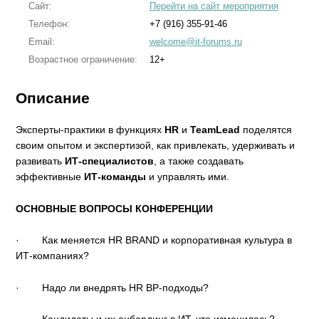
Сайт:
Перейти на сайт мероприятия
Телефон:
+7 (916) 355-91-46
Email:
welcome@it-forums.ru
Возрастное ограничение:
12+
Описание
Эксперты-практики в функциях
HR
и
TeamLead
поделятся
своим опытом и экспертизой, как привлекать, удерживать и
развивать
ИТ-специалистов
, а также создавать
эффективные
ИТ-команды
и управлять ими.
ОСНОВНЫЕ ВОПРОСЫ КОНФЕРЕНЦИИ
·
Как меняется HR BRAND и корпоративная культура в
ИТ-компаниях?
·
Hадо ли внедрять HR BP-подходы?
·
Кандидаты и их онбординг в ИТ, что изменилось?