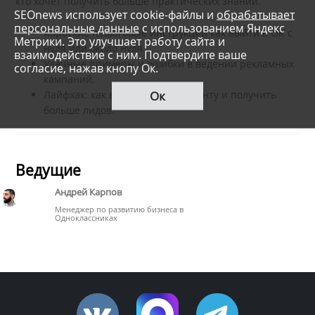
кто хочет получить больше практических знаний.
SEOnews использует cookie-файлы и
обрабатывает
персональные данные
с использованием Яндекс
Короткие пошаговые инструкции как выйти в ОК с
Метрики. Это улучшает работу сайта и
нуля или около нуля.
взаимодействие с ним. Подтвердите ваше
Удачные примеры и ошибки в ведении рекламных
согласие, нажав кнопу Ок.
кампаний.
Ок
Лайфхак: как взломать умную ленту и получить
больше лидов.
Ведущие
Андрей Карпов
Менеджер по развитию бизнеса в
Одноклассниках