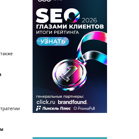
 также
а
стратегии
ам