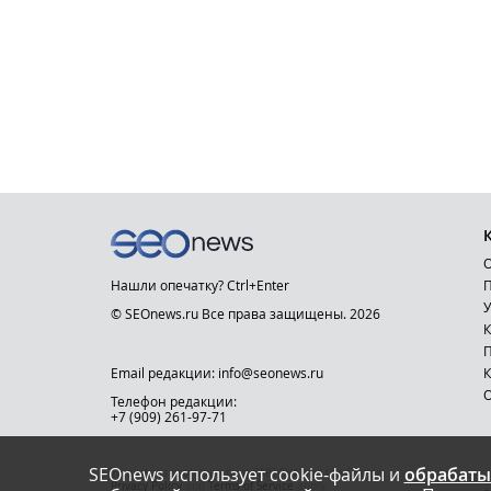
О
Нашли опечатку? Ctrl+Enter
П
У
© SEOnews.ru Все права защищены. 2026
К
Email редакции: info@seonews.ru
К
О
Телефон редакции:
+7 (909) 261-97-71
SEOnews использует cookie-файлы и
обрабаты
This site is protected by reCAPTCHA and the Google
Privacy Policy
and
Terms of Service
apply.