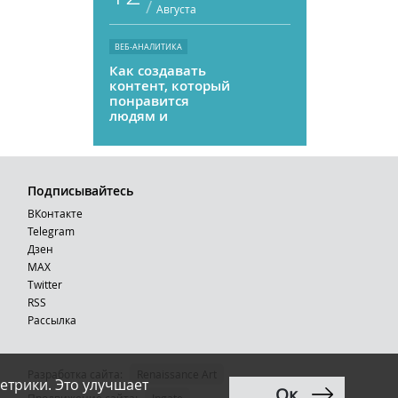
/
Августа
ВЕБ-АНАЛИТИКА
Как создавать
контент, который
понравится
людям и
нейросетям
Подписывайтесь
ВКонтакте
Telegram
Дзен
MAX
Тwitter
RSS
Рассылка
Разработка сайта:
Renaissance Art
етрики. Это улучшает
Ок