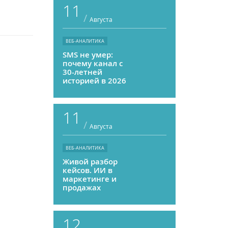
11
/
Августа
ВЕБ-АНАЛИТИКА
SMS не умер:
почему канал с
30-летней
историей в 2026
году может
приносить ROMI
выше, чем
11
мессенджеры
/
Августа
ВЕБ-АНАЛИТИКА
Живой разбор
кейсов. ИИ в
маркетинге и
продажах
12