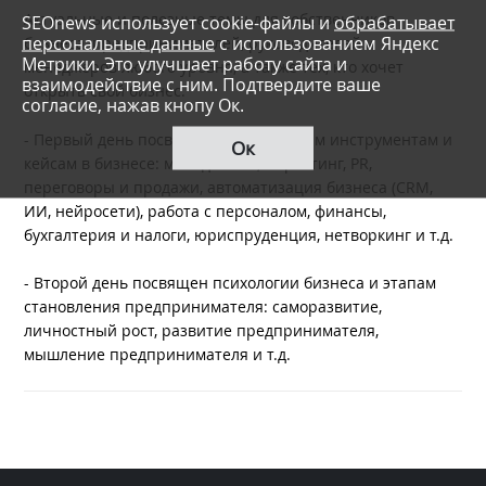
Актуальные и полезные темы для собственников
SEOnews использует cookie-файлы и
обрабатывает
персональные данные
с использованием Яндекс
бизнеса, предпринимателей, руководителей и
Метрики. Это улучшает работу сайта и
менеджеров любого уровня, а также тех, кто хочет
взаимодействие с ним. Подтвердите ваше
открыть свой бизнес.
согласие, нажав кнопу Ок.
- Первый день посвящен практическим инструментам и
Ок
кейсам в бизнесе: менеджмент, маркетинг, PR,
переговоры и продажи, автоматизация бизнеса (CRM,
ИИ, нейросети), работа с персоналом, финансы,
бухгалтерия и налоги, юриспруденция, нетворкинг и т.д.
- Второй день посвящен психологии бизнеса и этапам
становления предпринимателя: саморазвитие,
личностный рост, развитие предпринимателя,
мышление предпринимателя и т.д.