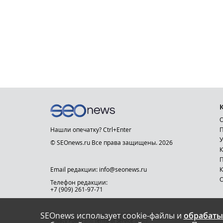
О
Нашли опечатку? Ctrl+Enter
П
У
© SEOnews.ru Все права защищены. 2026
К
Email редакции: info@seonews.ru
К
О
Телефон редакции:
+7 (909) 261-97-71
SEOnews использует cookie-файлы и
обрабаты
This site is protected by reCAPTCHA and the Google
Privacy Policy
and
Terms of Service
apply.