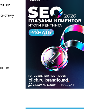
ркетинг
 систему.
анных