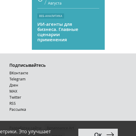
/
Августа
ВЕБ-АНАЛИТИКА
ИИ-агенты для
бизнеса. Главные
сценарии
применения
Подписывайтесь
ВКонтакте
Telegram
Дзен
MAX
Тwitter
RSS
Рассылка
Разработка сайта:
Renaissance Art
етрики. Это улучшает
Ок