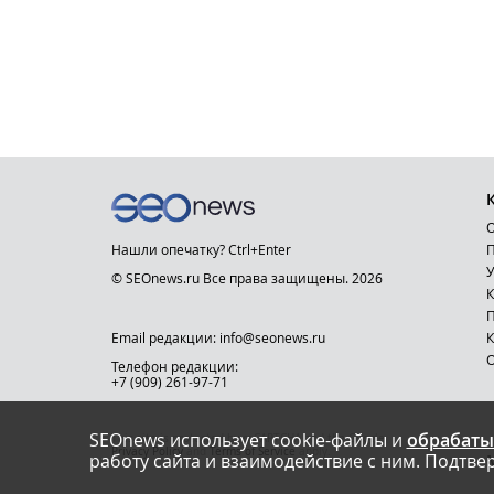
О
Нашли опечатку? Ctrl+Enter
П
У
© SEOnews.ru Все права защищены. 2026
К
Email редакции: info@seonews.ru
К
О
Телефон редакции:
+7 (909) 261-97-71
SEOnews использует cookie-файлы и
обрабаты
This site is protected by reCAPTCHA and the Google
Privacy Policy
and
Terms of Service
apply.
работу сайта и взаимодействие с ним. Подтвер