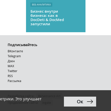
ВЕБ-АНАЛИТИКА
Бизнес внутри
бизнеса: как в
DocDeti & DocMed
запустили
телемедицину
как стартап
Подписывайтесь
ВКонтакте
Telegram
Дзен
MAX
Тwitter
RSS
Рассылка
Разработка сайта:
Renaissance Art
етрики. Это улучшает
Ок
12+
Продвижение сайта
:
Ingate