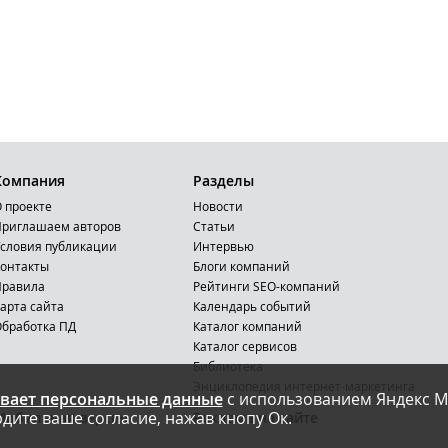
Компания
Разделы
 проекте
Новости
риглашаем авторов
Статьи
словия публикации
Интервью
онтакты
Блоги компаний
Правила
Рейтинги SEO-компаний
арта сайта
Календарь событий
бработка ПД
Каталог компаний
Каталог сервисов
Библиотека
Энциклопедия интернет-маркетинга
вает персональные данные
с использованием Яндекс М
дите ваше согласие, нажав кнопу Ок.
Мобильная версия
Реклама на сайте