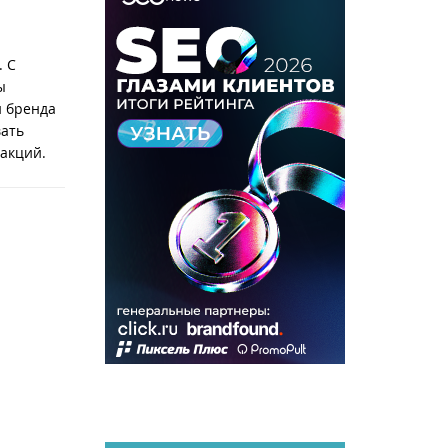
. С
ы
й бренда
вать
акций.