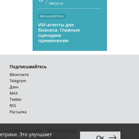
/
Августа
ВЕБ-АНАЛИТИКА
ИИ-агенты для
бизнеса. Главные
сценарии
применения
Подписывайтесь
ВКонтакте
Telegram
Дзен
MAX
Тwitter
RSS
Рассылка
Разработка сайта:
Renaissance Art
етрики. Это улучшает
Ок