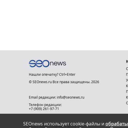
О
Нашли опечатку? Ctrl+Enter
П
У
© SEOnews.ru Все права защищены. 2026
К
Email редакции: info@seonews.ru
К
О
Телефон редакции:
+7 (909) 261-97-71
SEOnews использует cookie-файлы и
обрабаты
This site is protected by reCAPTCHA and the Google
Privacy Policy
and
Terms of Service
apply.