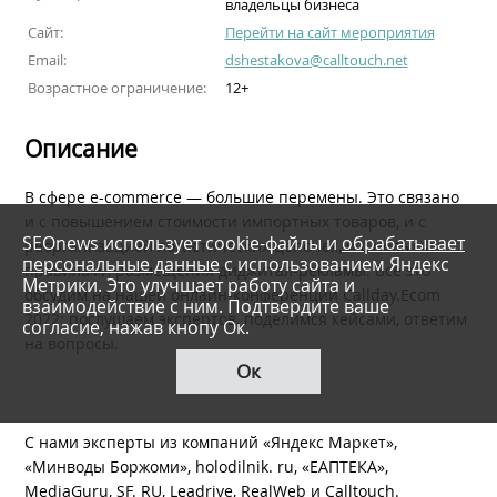
владельцы бизнеса
Сайт:
Перейти на сайт мероприятия
Email:
dshestakova@calltouch.net
Возрастное ограничение:
12+
Описание
В сфере e-commerce — большие перемены. Это связано
и с повышением стоимости импортных товаров, и с
SEOnews использует cookie-файлы и
обрабатывает
реорганизацией логистических цепочек, и с новыми
персональные данные
с использованием Яндекс
правилами размещения диджитал-рекламы. Все это
Метрики. Это улучшает работу сайта и
обсудим на нашей онлайн-конференции Callday.Ecom
взаимодействие с ним. Подтвердите ваше
2022: послушаем экспертов, поделимся кейсами, ответим
согласие, нажав кнопу Ок.
на вопросы.
Ок
С нами эксперты из компаний «Яндекс Маркет»,
«Минводы Боржоми», holodilnik. ru, «ЕАПТЕКА»,
MediaGuru, SF. RU, Leadrive, RealWeb и Calltouch.