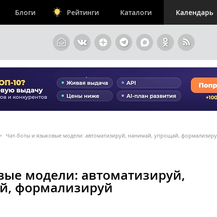
Блоги
Рейтинги
Каталоги
Календарь
>
Чат-боты и языковые модели: автоматизируй, нанимай, упрощай, формализир
вые модели: автоматизируй,
й, формализируй