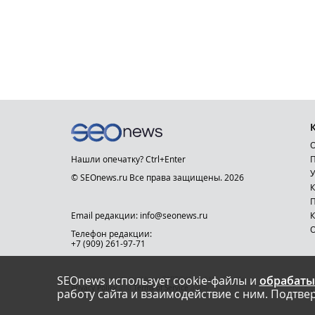
О
Нашли опечатку? Ctrl+Enter
П
У
© SEOnews.ru Все права защищены. 2026
К
Email редакции: info@seonews.ru
К
О
Телефон редакции:
+7 (909) 261-97-71
SEOnews использует cookie-файлы и
обрабаты
This site is protected by reCAPTCHA and the Google
Privacy Policy
and
Terms of Service
apply.
работу сайта и взаимодействие с ним. Подтвер