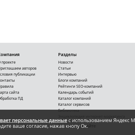
Компания
Разделы
 проекте
Новости
риглашаем авторов
Статьи
словия публикации
Интервью
онтакты
Блоги компаний
Правила
Рейтинги SEO-компаний
арта сайта
Календарь событий
бработка ПД
Каталог компаний
Каталог сервисов
Библиотека
Энциклопедия интернет-маркетинга
вает персональные данные
с использованием Яндекс М
дите ваше согласие, нажав кнопу Ок.
Мобильная версия
Реклама на сайте