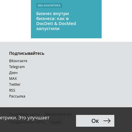
ВЕБ-АНАЛИТИКА
Бизнес внутри
бизнеса: как в
DocDeti & DocMed
запустили
телемедицину
как стартап
Подписывайтесь
ВКонтакте
Telegram
Дзен
MAX
Тwitter
RSS
Рассылка
Разработка сайта:
Renaissance Art
етрики. Это улучшает
Ок
12+
Продвижение сайта
:
Ingate