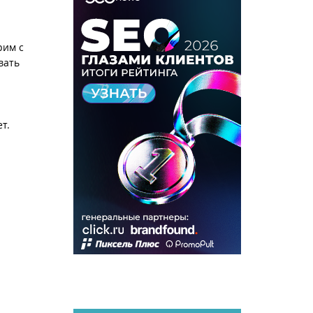
рим с
вать
ет.