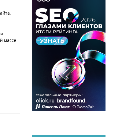
айта,
 и
й массе