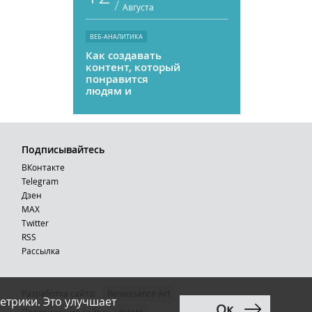
/
Августа
ВЕБ-АНАЛИТИКА
Как создавать
контент, который
понравится
людям и
нейросетям
Подписывайтесь
ВКонтакте
Telegram
Дзен
MAX
Тwitter
RSS
Рассылка
Разработка сайта:
Renaissance Art
етрики. Это улучшает
Ок