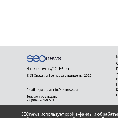
О
Нашли опечатку? Ctrl+Enter
П
У
© SEOnews.ru Все права защищены. 2026
К
Email редакции: info@seonews.ru
К
О
Телефон редакции:
+7 (909) 261-97-71
SEOnews использует cookie-файлы и
обрабаты
This site is protected by reCAPTCHA and the Google
Privacy Policy
and
Terms of Service
apply.