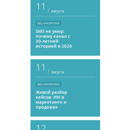
11
/
Августа
ВЕБ-АНАЛИТИКА
SMS не умер:
почему канал с
30-летней
историей в 2026
году может
приносить ROMI
выше, чем
11
мессенджеры
/
Августа
ВЕБ-АНАЛИТИКА
Живой разбор
кейсов. ИИ в
маркетинге и
продажах
12