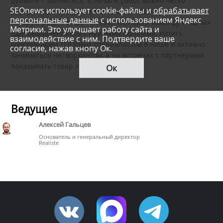
думайте – займитесь. В начале работ важно четко
SEOnews использует cookie-файлы и
обрабатывает
определиться с проблемой и масштабом проблемы,
персональные данные
с использованием Яндекс
которую решит ваша технология, найти команду мощных
Метрики. Это улучшает работу сайта и
единомышленников с нужными скиллами, купить
взаимодействие с ним. Подтвердите ваше
консультации ТОПовых специалистов в нише и активно
согласие, нажав кнопу Ок.
заниматься нетворкингом, а на встречах с партнерами
показывать товар лицом.
Ок
Ведущие
Алексей Гальцев
Основатель и генеральный директор
Realiste