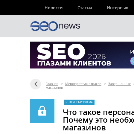
Новости
Статьи
Интервью
Главная
>
Мероприятия отрасли
>
Завершенные
магазинов
ИНТЕРНЕТ-РЕКЛАМА
Что такое персо
Почему это необх
магазинов