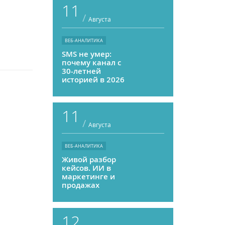
11
/
Августа
ВЕБ-АНАЛИТИКА
SMS не умер:
почему канал с
30-летней
историей в 2026
году может
приносить ROMI
выше, чем
11
мессенджеры
/
Августа
ВЕБ-АНАЛИТИКА
Живой разбор
кейсов. ИИ в
маркетинге и
продажах
12