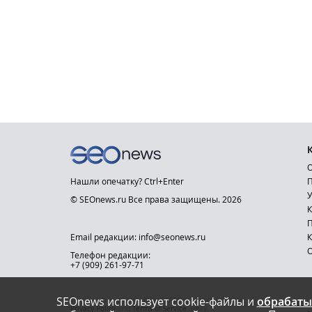
О
Нашли опечатку? Ctrl+Enter
П
У
© SEOnews.ru Все права защищены. 2026
К
Email редакции: info@seonews.ru
К
О
Телефон редакции:
+7 (909) 261-97-71
SEOnews использует cookie-файлы и
обрабаты
This site is protected by reCAPTCHA and the Google
Privacy Policy
and
Terms of Service
apply.