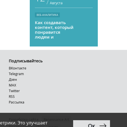
/
Августа
ВЕБ-АНАЛИТИКА
Как создавать
контент, который
понравится
людям и
нейросетям
Подписывайтесь
ВКонтакте
Telegram
Дзен
MAX
Тwitter
RSS
Рассылка
Разработка сайта:
Renaissance Art
етрики. Это улучшает
Ок