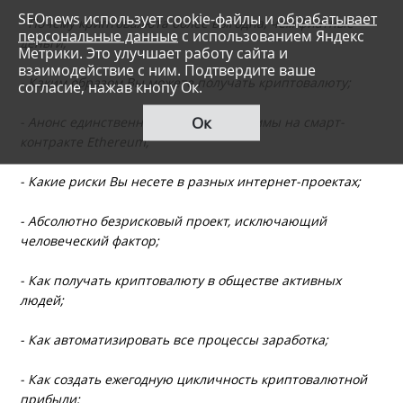
SEOnews использует cookie-файлы и
обрабатывает
- Почему криптовалюта более выгодна, чем фиатные
персональные данные
с использованием Яндекс
деньги;
Метрики. Это улучшает работу сайта и
взаимодействие с ним. Подтвердите ваше
- Каким образом Вы можете получать криптовалюту;
согласие, нажав кнопу Ок.
Ок
- Анонс единственной в мире программы на смарт-
контракте Ethereum;
- Какие риски Вы несете в разных интернет-проектах;
- Абсолютно безрисковый проект, исключающий
человеческий фактор;
- Как получать криптовалюту в обществе активных
людей;
- Как автоматизировать все процессы заработка;
- Как создать ежегодную цикличность криптовалютной
прибыли;