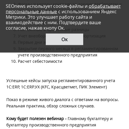
Формы и методы контроля за документооборотом и
SEOnews использует cookie-файлы и
обрабатывает
его отражением в регламентированном учете
персональные данные
с использованием Яндекс
Метрики. Это улучшает работу сайта и
Учет затрат
взаимодействие с ним. Подтвердите ваше
Сложный учет НДС
согласие, нажав кнопу Ок.
Постоянные и временные разницы
Учет внеоборотных активов и амортизация
Ок
Первые дни эксплуатации
Закрытие первого месяца в регламентированном
учете производственного предприятия
Расчет себестоимости
Успешные кейсы запуска регламентированного учета
1С:ERP, 1С:ERP.УХ (KFC, Красцветмет, ПИК Элемент)
Показ в режиме живого диалога с ответами на вопросы.
Реальная практика, обзор сложных случаев.
Кому будет полезен вебинар -
Главному бухгалтеру и
бухгалтеру производственного предприятия