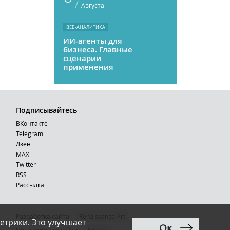
/
Августа
ВЕБ-АНАЛИТИКА
ИИ-агенты для
бизнеса. Главные
сценарии
применения
Подписывайтесь
ВКонтакте
Telegram
Дзен
MAX
Тwitter
RSS
Рассылка
Разработка сайта:
Renaissance Art
етрики. Это улучшает
Ок