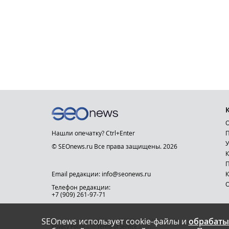
О
Нашли опечатку? Ctrl+Enter
П
У
© SEOnews.ru Все права защищены. 2026
К
Email редакции: info@seonews.ru
К
О
Телефон редакции:
+7 (909) 261-97-71
SEOnews использует cookie-файлы и
обрабаты
This site is protected by reCAPTCHA and the Google
Privacy Policy
and
Terms of Service
apply.