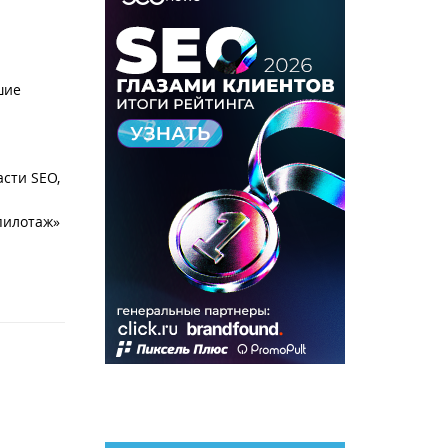
шие
сти SEO,
пилотаж»