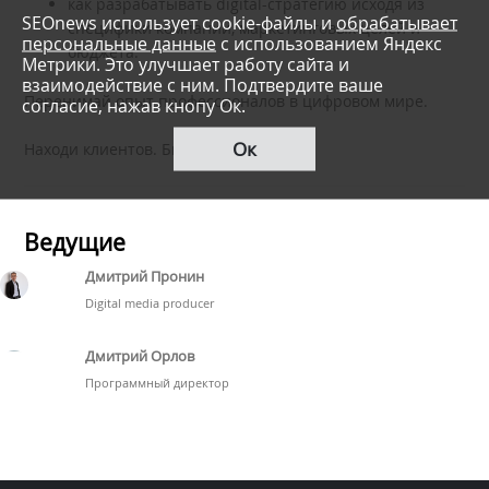
как разрабатывать digital-стратегию исходя из
SEOnews использует cookie-файлы и
обрабатывает
специфики компании, маркетинговых целей и
персональные данные
с использованием Яндекс
бюджета.
Метрики. Это улучшает работу сайта и
взаимодействие с ним. Подтвердите ваше
Перенимай опыт профессионалов в цифровом мире.
согласие, нажав кнопу Ок.
Ок
Находи клиентов. Быстрее!
Ведущие
Дмитрий Пронин
Digital media producer
Дмитрий Орлов
Программный директор