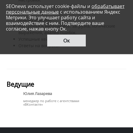
SEOnews использует cookie-файлы и
обрабатывает
Формирование фида: параметры (обязательные и
персональные данные
с использованием Яндекс
желательные).
Метрики. Это улучшает работу сайта и
Анализ ошибок.
взаимодействие с ним. Подтвердите ваше
Настройка в интерфейсе: загрузка, логические
согласие, нажав кнопу Ок.
выражения, анализ ошибок.
Успешные кейсы.
Ок
Ответы на вопросы.
Ведущие
Юлия Лазарева
менеджер по работе с агентствами
«ВКонтакте»