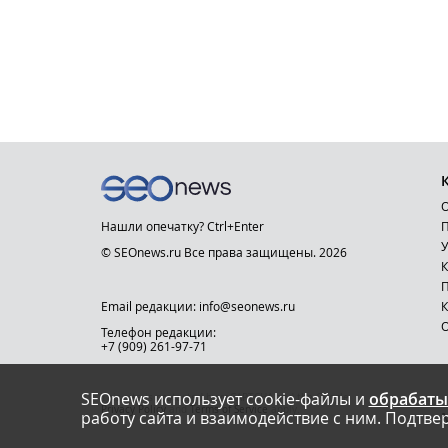
О
Нашли опечатку? Ctrl+Enter
П
У
© SEOnews.ru Все права защищены. 2026
К
Email редакции: info@seonews.ru
К
О
Телефон редакции:
+7 (909) 261-97-71
SEOnews использует cookie-файлы и
обрабаты
This site is protected by reCAPTCHA and the Google
Privacy Policy
and
Terms of Service
apply.
работу сайта и взаимодействие с ним. Подтвер