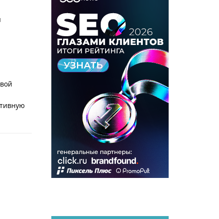
ы
овой
ктивную