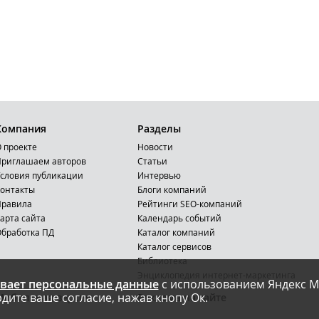
Компания
Разделы
 проекте
Новости
риглашаем авторов
Статьи
словия публикации
Интервью
онтакты
Блоги компаний
Правила
Рейтинги SEO-компаний
арта сайта
Календарь событий
бработка ПД
Каталог компаний
Каталог сервисов
Библиотека
Энциклопедия интернет-маркетинга
вает персональные данные
с использованием Яндекс М
дите ваше согласие, нажав кнопу Ок.
Мобильная версия
Реклама на сайте