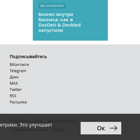
ВЕБ-АНАЛИТИКА
Бизнес внутри
бизнеса: как в
DocDeti & DocMed
запустили
телемедицину
как стартап
Подписывайтесь
ВКонтакте
Telegram
Дзен
MAX
Тwitter
RSS
Рассылка
Разработка сайта:
Renaissance Art
етрики. Это улучшает
Ок
12+
Продвижение сайта
:
Ingate