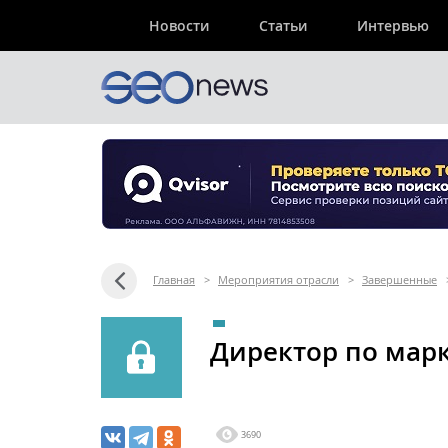
Новости
Статьи
Интервью
Главная
>
Мероприятия отрасли
>
Завершенные
Директор по мар
3690