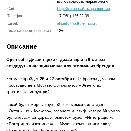
иллюстраторы, маркетологи
Сайт:
Перейти на сайт мероприятия
Телефон:
+7 (981) 126-22-06
Email:
aki.info@culture.mos.ru
Возрастное ограничение:
12+
Описание
Open call «Дизайн-цеха»: дизайнеры в 6-ой раз
создадут концепции мерча для столичных брендов
Конкурс пройдет
26 и 27 октябр
я
в Цифровом деловом
пространстве в Москве. Организатор – Агентство
креативных индустрий.
Какой будет мерч у крупнейшего московского музея
«Останкино и Кусково», главного мистификатора Михаила
Булгакова, «Концерта в темноте» музея «Интеграция»,
«Покорителей космоса» — Музея космонавтики или у
«Гжельского фарфорового завода»?