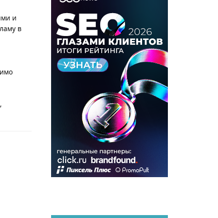
ями и
ламу в
димо
,