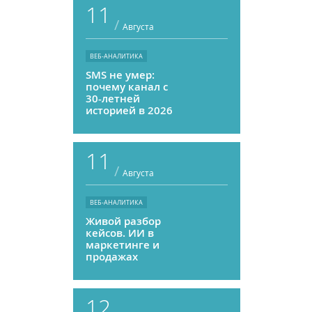
11
/
Августа
ВЕБ-АНАЛИТИКА
SMS не умер:
почему канал с
30-летней
историей в 2026
году может
приносить ROMI
выше, чем
11
мессенджеры
/
Августа
ВЕБ-АНАЛИТИКА
Живой разбор
кейсов. ИИ в
маркетинге и
продажах
12