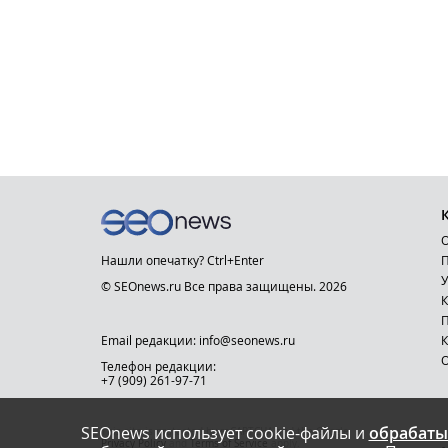
О
Нашли опечатку? Ctrl+Enter
П
У
© SEOnews.ru Все права защищены. 2026
К
Email редакции: info@seonews.ru
К
О
Телефон редакции:
+7 (909) 261-97-71
SEOnews использует cookie-файлы и
обрабаты
This site is protected by reCAPTCHA and the Google
Privacy Policy
and
Terms of Service
apply.