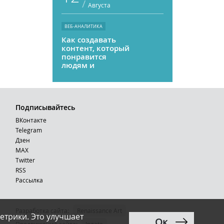
/
Августа
ВЕБ-АНАЛИТИКА
Как создавать
контент, который
понравится
людям и
нейросетям
Подписывайтесь
ВКонтакте
Telegram
Дзен
MAX
Тwitter
RSS
Рассылка
Разработка сайта:
Renaissance Art
етрики. Это улучшает
Ок