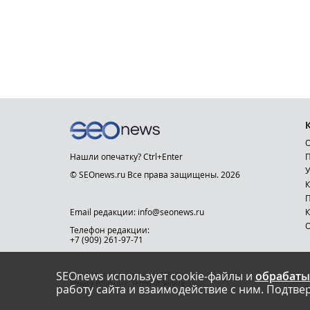
О
Нашли опечатку? Ctrl+Enter
П
У
© SEOnews.ru Все права защищены. 2026
К
Email редакции: info@seonews.ru
К
О
Телефон редакции:
+7 (909) 261-97-71
SEOnews использует cookie-файлы и
обрабаты
This site is protected by reCAPTCHA and the Google
Privacy Policy
and
Terms of Service
apply.
работу сайта и взаимодействие с ним. Подтвер