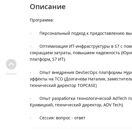
Описание
Программа:
·
Персональный подход к предоставлению вы
·
Оптимизация ИТ-инфраструктуры в S7 с пом
сокращаем затраты, повышаем надежность (Юрий
платформ, S7 ИТ).
·
Опыт внедрения DevSecOps платформы Hyper
Наверх
эффекты на TCO (Долгачева Наталия, заместитель
технический директор TOPCASE)
·
Опыт разработки технологической AdTech п
Кривицкий, технический директор, ADV Tech)
·
Сессия: вопрос - ответ