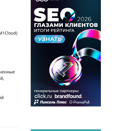
M1Cloud)
ученные
й,
ий