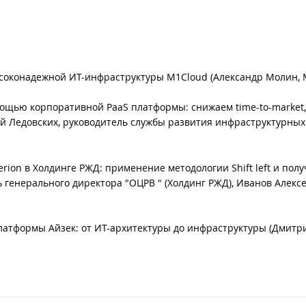
соконадежной ИТ-инфраструктуры M1Cloud (Александр Молин, 
ощью корпоративной PaaS платформы: снижаем time-to-market,
 Ледовских, руководитель службы развития инфраструктурных
ion в Холдинге РЖД: применение методологии Shift left и пол
 генерального директора "ОЦРВ " (Холдинг РЖД), Иванов Алексе
латформы Айзек: от ИТ-архитектуры до инфраструктуры (Дмитр