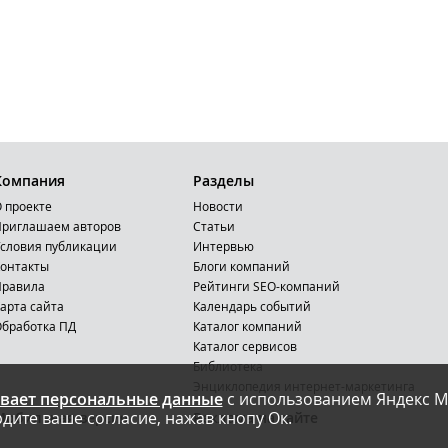
Компания
Разделы
 проекте
Новости
риглашаем авторов
Статьи
словия публикации
Интервью
онтакты
Блоги компаний
Правила
Рейтинги SEO-компаний
арта сайта
Календарь событий
бработка ПД
Каталог компаний
Каталог сервисов
Библиотека
Энциклопедия интернет-маркетинга
вает персональные данные
с использованием Яндекс М
дите ваше согласие, нажав кнопу Ок.
Мобильная версия
Реклама на сайте