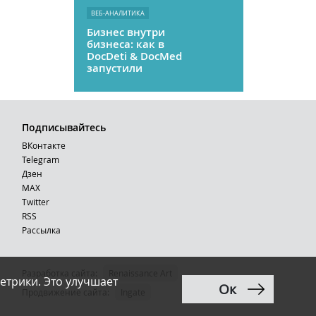
ВЕБ-АНАЛИТИКА
Бизнес внутри
бизнеса: как в
DocDeti & DocMed
запустили
телемедицину
как стартап
Подписывайтесь
ВКонтакте
Telegram
Дзен
MAX
Тwitter
RSS
Рассылка
Разработка сайта:
Renaissance Art
етрики. Это улучшает
Ок
12+
Продвижение сайта
:
Ingate