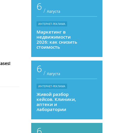
6
/
Августа
ИНТЕРНЕТ-РЕКЛАМА
Маркетинг в
недвижимости
2026: как снизить
стоимость
привлечения и
увеличить
продажи
ases!
6
/
Августа
ИНТЕРНЕТ-РЕКЛАМА
Живой разбор
кейсов. Клиники,
аптеки и
лаборатории
6