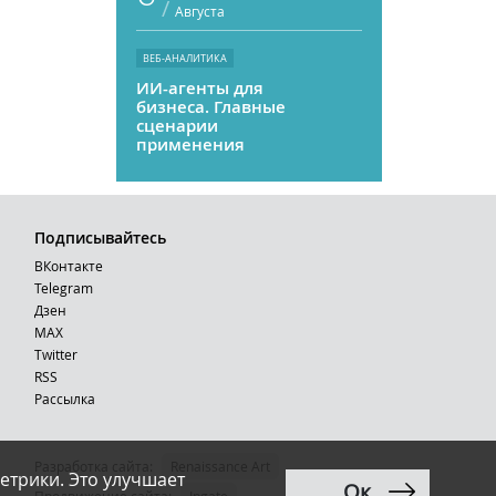
/
Августа
ВЕБ-АНАЛИТИКА
ИИ-агенты для
бизнеса. Главные
сценарии
применения
Подписывайтесь
ВКонтакте
Telegram
Дзен
MAX
Тwitter
RSS
Рассылка
Разработка сайта:
Renaissance Art
етрики. Это улучшает
Ок