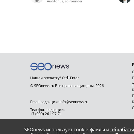
Auditorius, co-founder
О
Нашли опечатку? Ctrl+Enter
П
У
© SEOnews.ru Все права защищены. 2026
К
Email редакции: info@seonews.ru
К
О
Телефон редакции:
+7 (909) 261-97-71
SEOnews использует cookie-файлы и
обрабаты
This site is protected by reCAPTCHA and the Google
Privacy Policy
and
Terms of Service
apply.