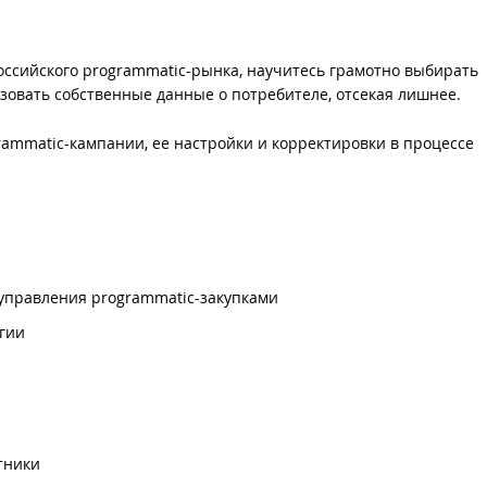
российского programmatic-рынка, научитесь грамотно выбирать
зовать собственные данные о потребителе, отсекая лишнее.
ammatic-кампании, ее настройки и корректировки в процессе
управления programmatic-закупками
гии
тники