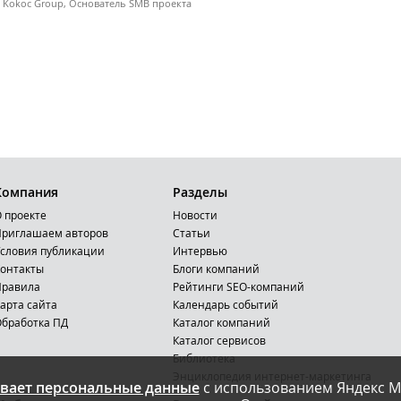
Kokoc Group, Основатель SMB проекта
Компания
Разделы
 проекте
Новости
риглашаем авторов
Статьи
словия публикации
Интервью
онтакты
Блоги компаний
Правила
Рейтинги SEO-компаний
арта сайта
Календарь событий
бработка ПД
Каталог компаний
Каталог сервисов
Библиотека
Энциклопедия интернет-маркетинга
вает персональные данные
с использованием Яндекс М