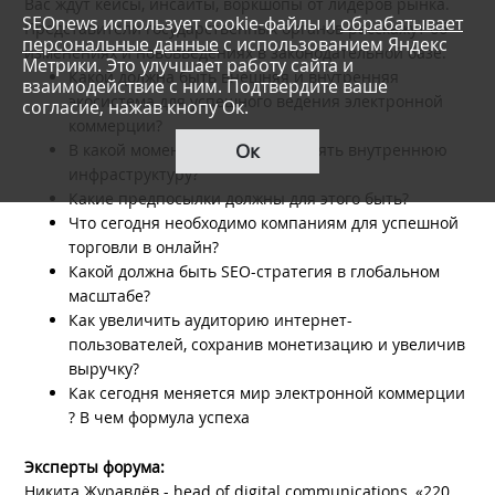
Вас ждут кейсы, инсайты, воркшопы от лидеров рынка.
SEOnews использует cookie-файлы и
обрабатывает
Представители государственных органов расскажут об
персональные данные
с использованием Яндекс
изменениях и нововведениях в законодательной базе.
Метрики. Это улучшает работу сайта и
Какой должна быть внешняя и внутренняя
взаимодействие с ним. Подтвердите ваше
экосистема для успешного ведения электронной
согласие, нажав кнопу Ок.
коммерции?
Ок
В какой момент необходимо менять внутреннюю
инфраструктуру?
Какие предпосылки должны для этого быть?
Что сегодня необходимо компаниям для успешной
торговли в онлайн?
Какой должна быть SEO-стратегия в глобальном
масштабе?
Как увеличить аудиторию интернет-
пользователей, сохранив монетизацию и увеличив
выручку?
Как сегодня меняется мир электронной коммерции
? В чем формула успеха
Эксперты форума:
Никита Журавлёв - head of digital communications, «220