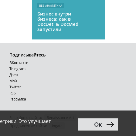
ВЕБ-АНАЛИТИКА
Бизнес внутри
бизнеса: как в
DocDeti & DocMed
запустили
телемедицину
как стартап
Подписывайтесь
ВКонтакте
Telegram
Дзен
MAX
Тwitter
RSS
Рассылка
Разработка сайта:
Renaissance Art
етрики. Это улучшает
Ок
12+
Продвижение сайта
:
Ingate