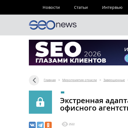
Новости
Статьи
Интервью
Главная
>
Мероприятия отрасли
>
Завершенные
Экстренная адапт
офисного агентст
2522