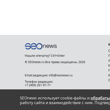
О
Нашли опечатку? Ctrl+Enter
П
У
© SEOnews.ru Все права защищены. 2026
К
Email редакции: info@seonews.ru
К
О
Телефон редакции:
+7 (909) 261-97-71
SEOnews использует cookie-файлы и
обрабаты
This site is protected by reCAPTCHA and the Google
Privacy Policy
and
Terms of Service
apply.
работу сайта и взаимодействие с ним. Подтвер