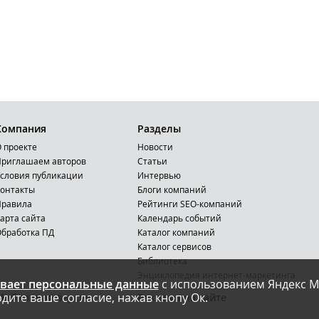
Компания
Разделы
 проекте
Новости
риглашаем авторов
Статьи
словия публикации
Интервью
онтакты
Блоги компаний
Правила
Рейтинги SEO-компаний
арта сайта
Календарь событий
бработка ПД
Каталог компаний
Каталог сервисов
Библиотека
Энциклопедия интернет-маркетинга
вает персональные данные
с использованием Яндекс М
дите ваше согласие, нажав кнопу Ок.
Мобильная версия
Реклама на сайте