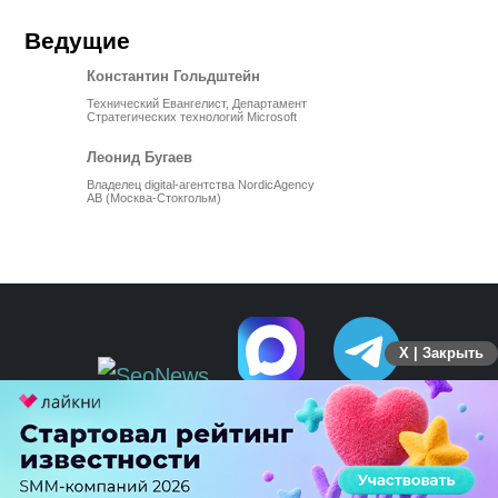
Ведущие
Константин Гольдштейн
Технический Евангелист, Департамент
Стратегических технологий Microsoft
Леонид Бугаев
Владелец digital-агентства NordicAgency
AB (Москва-Стокгольм)
X | Закрыть
ПЕРЕЙТИ НА ПОЛНУЮ ВЕРСИЮ
© SEOnews.ru Все права защищены. 2026