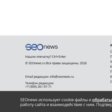
О
Нашли опечатку? Ctrl+Enter
П
У
© SEOnews.ru Все права защищены. 2026
К
Email редакции: info@seonews.ru
К
О
Телефон редакции:
+7 (909) 261-97-71
SEOnews использует cookie-файлы и
обрабаты
This site is protected by reCAPTCHA and the Google
Privacy Policy
and
Terms of Service
apply.
работу сайта и взаимодействие с ним. Подтвер