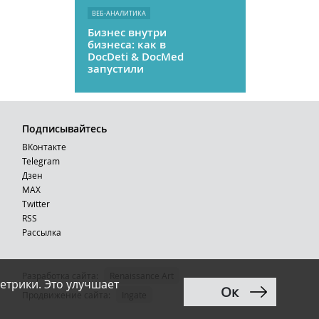
ВЕБ-АНАЛИТИКА
Бизнес внутри
бизнеса: как в
DocDeti & DocMed
запустили
телемедицину
как стартап
Подписывайтесь
ВКонтакте
Telegram
Дзен
MAX
Тwitter
RSS
Рассылка
Разработка сайта:
Renaissance Art
етрики. Это улучшает
Ок
12+
Продвижение сайта
:
Ingate