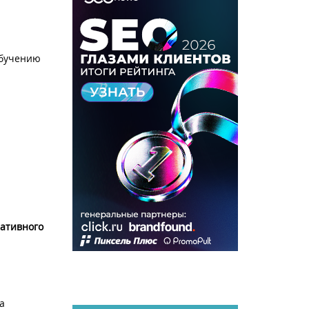
обучению
ативного
а