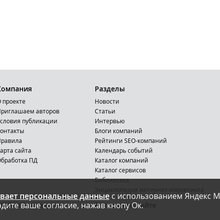
Компания
Разделы
 проекте
Новости
риглашаем авторов
Статьи
словия публикации
Интервью
онтакты
Блоги компаний
Правила
Рейтинги SEO-компаний
арта сайта
Календарь событий
бработка ПД
Каталог компаний
Каталог сервисов
Библиотека
Энциклопедия интернет-маркетинга
вает персональные данные
с использованием Яндекс М
дите ваше согласие, нажав кнопу Ок.
Мобильная версия
Реклама на сайте