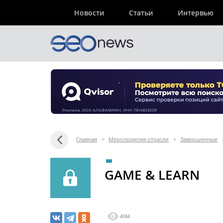
Новости
Статьи
Интервью
Главная
>
Мероприятия отрасли
>
Завершенные
GAME & LEARN
4084