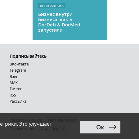
ВЕБ-АНАЛИТИКА
Бизнес внутри
бизнеса: как в
DocDeti & DocMed
запустили
телемедицину
как стартап
Подписывайтесь
ВКонтакте
Telegram
Дзен
MAX
Тwitter
RSS
Рассылка
Разработка сайта:
Renaissance Art
етрики. Это улучшает
Ок
12+
Продвижение сайта
:
Ingate