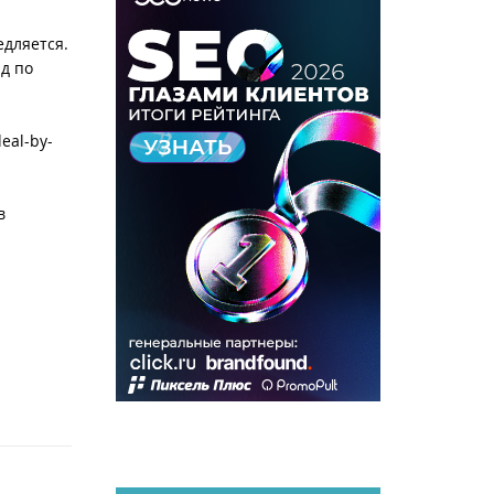
едляется.
д по
eal-by-
в