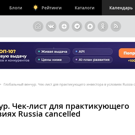
Блоги
Рейтинги
Каталоги
Календарь
>
Глобальный венчур. Чек-лист для практикующего инвестора в условиях Russia c
р. Чек-лист для практикующего
иях Russia cancelled