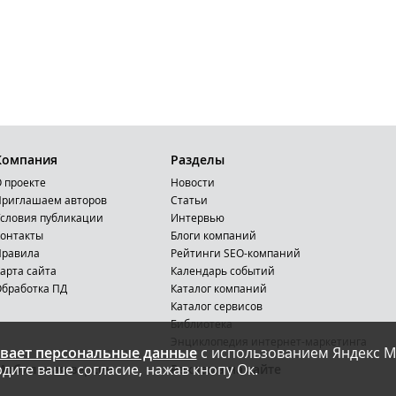
Компания
Разделы
 проекте
Новости
риглашаем авторов
Статьи
словия публикации
Интервью
онтакты
Блоги компаний
Правила
Рейтинги SEO-компаний
арта сайта
Календарь событий
бработка ПД
Каталог компаний
Каталог сервисов
Библиотека
Энциклопедия интернет-маркетинга
вает персональные данные
с использованием Яндекс М
дите ваше согласие, нажав кнопу Ок.
Мобильная версия
Реклама на сайте