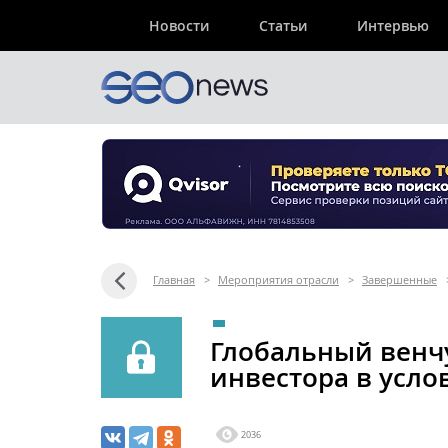
Новости
Статьи
Интервью
Главная
>
Мероприятия отрасли
>
Завершенные
Глобальный венчу
инвестора в услов
2036