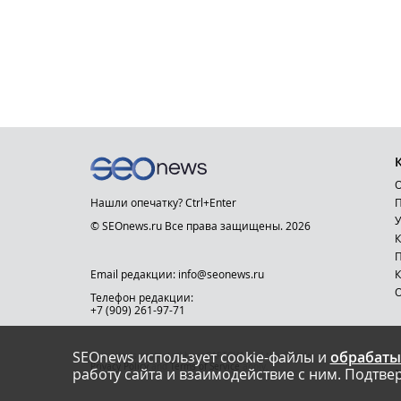
О
Нашли опечатку? Ctrl+Enter
П
У
© SEOnews.ru Все права защищены. 2026
К
Email редакции: info@seonews.ru
К
О
Телефон редакции:
+7 (909) 261-97-71
SEOnews использует cookie-файлы и
обрабаты
This site is protected by reCAPTCHA and the Google
Privacy Policy
and
Terms of Service
apply.
работу сайта и взаимодействие с ним. Подтвер