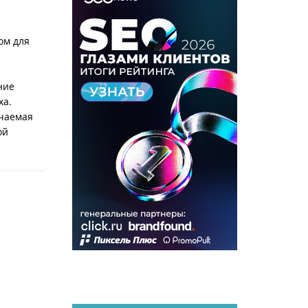
ом для
ние
ха.
учаемая
ой