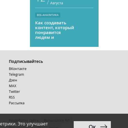
/
Августа
ВЕБ-АНАЛИТИКА
Как создавать
контент, который
понравится
людям и
нейросетям
Подписывайтесь
ВКонтакте
Telegram
Дзен
MAX
Тwitter
RSS
Рассылка
Разработка сайта:
Renaissance Art
етрики. Это улучшает
Ок