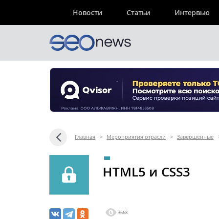
Новости
Статьи
Интервью
Главная
>
Мероприятия отрасли
>
Завершенные
HTML5 и CSS3
3668