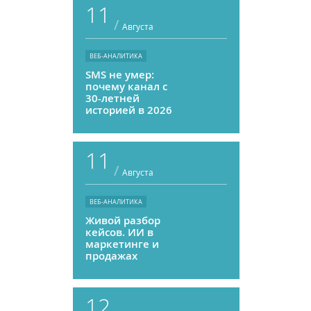
11
/
Августа
ВЕБ-АНАЛИТИКА
SMS не умер:
почему канал с
30-летней
историей в 2026
году может
приносить ROMI
выше, чем
11
мессенджеры
/
Августа
ВЕБ-АНАЛИТИКА
Живой разбор
кейсов. ИИ в
маркетинге и
продажах
12