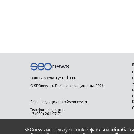
О
Нашли опечатку? Ctrl+Enter
П
У
© SEOnews.ru Все права защищены. 2026
К
Email редакции: info@seonews.ru
К
О
Телефон редакции:
+7 (909) 261-97-71
SEOnews использует cookie-файлы и
обрабаты
This site is protected by reCAPTCHA and the Google
Privacy Policy
and
Terms of Service
apply.