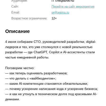
Аудитория:
IT специалисты
Сайт:
Перейти на сайт мероприятия
Email:
pr@agima.ru
Возрастное ограничение:
12+
Описание
4 июня собираем CTO, руководителей разработки, digital-
лидеров и тех, кто уже столкнулся с новой реальностью
разработки — где ChatGPT, Copilot и AI-ассистенты стали
частью ежедневной работы.
Поговорим честно:
— как теперь оценивать разработчиков;
— что делать с «вайбкодингом»;
— какие AI-компетенции становятся обязательными;
— почему ускорение написания кода ≠ ускорение бизнеса;
— и как не утонуть в техническом долге под красивыми AI-
демками.