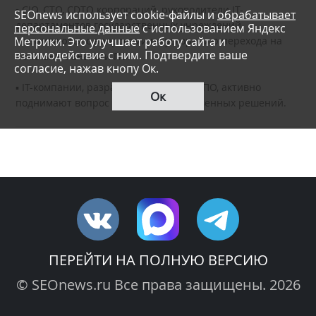
▪️ СIО, CTO, CDTO корпораций, руководители IT-
SEOnews использует cookie-файлы и
обрабатывает
департаментов государственных учреждений
персональные данные
с использованием Яндекс
Метрики. Это улучшает работу сайта и
сталкиваются с вопросами по ускорению перехода на
взаимодействие с ним. Подтвердите ваше
локальные аналоги ПО.
согласие, нажав кнопу Ок.
▪️ IT-компании, разрабатывающие эти ПО, активно
Ок
поднимают вопрос развития отечественных решений.
ПЕРЕЙТИ НА ПОЛНУЮ ВЕРСИЮ
© SEOnews.ru Все права защищены. 2026