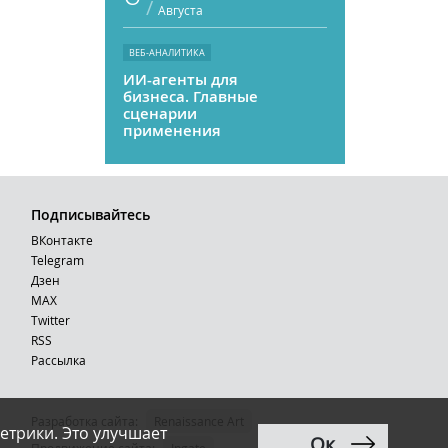
/
Августа
ВЕБ-АНАЛИТИКА
ИИ-агенты для
бизнеса. Главные
сценарии
применения
Подписывайтесь
ВКонтакте
Telegram
Дзен
MAX
Тwitter
RSS
Рассылка
Разработка сайта:
Renaissance Art
етрики. Это улучшает
Ок