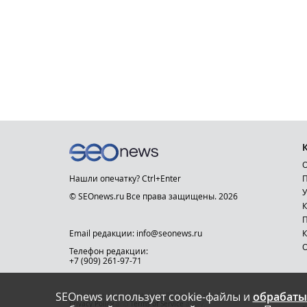
О
Нашли опечатку? Ctrl+Enter
П
У
© SEOnews.ru Все права защищены. 2026
К
Email редакции: info@seonews.ru
К
О
Телефон редакции:
+7 (909) 261-97-71
SEOnews использует cookie-файлы и
обрабаты
This site is protected by reCAPTCHA and the Google
Privacy Policy
and
Terms of Service
apply.