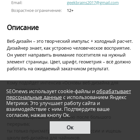
Email:
geekbrains2017@gmail.com
Возрастное ограничение:
12+
Описание
Веб-дизайн – это творческий импульс + холодный расчет.
Дизайнер знает, как устроено человеческое восприятие.
Он умеет направить внимание посетителя на нужный
элемент страницы. Цвет, шрифт, геометрия – всё должно
работать на ожидаемый заказчиком результат.
Кому подойдет интенсив «Основы веб-дизайна для
начинающих»?
SEOnews использует cookie-файлы и
обрабатывает
персональные данные
с использованием Яндекс
Метрики. Это улучшает работу сайта и
Этот курс для тебя, если:
взаимодействие с ним. Подтвердите ваше
дизайн сайтов – твое новое увлечение;
согласие, нажав кнопу Ок.
ты возвращаешься к обучению после большого
перерыва;
Ок
ты только присматриваешься к профессии и ищешь
школу веб-дизайна для чайников.