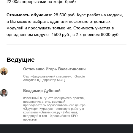
22.00/с перерывами на кофе-брейк.
Стоимость обучения:
28 500 руб. Курс разбит на модули,
и Вы можете выбрать один или несколько отдельных
модулей и прослушать только их. Стоимость участия в
однодневном модуле- 4500 руб., в 2-х дневном 8000 руб.
Ведущие
Остюченко Игорь Валентинович
Сертифицированный специалист Google
Analytics IQ, директор МОЦ
Владимир Дубовой
известный в Рунете копирайтер-практик,
предприниматель, ведущий
преподаватель образовательного центра
«Эдукор». Курирует текстовую работу в
компании «Оптимизм.ру» (Москва),
входящей в топ-10 российских SEO-
проектов