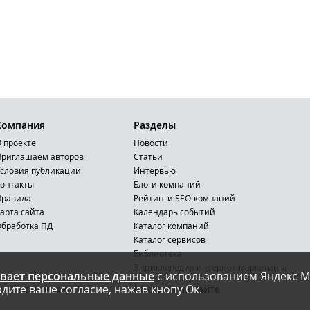
Компания
Разделы
 проекте
Новости
риглашаем авторов
Статьи
словия публикации
Интервью
онтакты
Блоги компаний
Правила
Рейтинги SEO-компаний
арта сайта
Календарь событий
бработка ПД
Каталог компаний
Каталог сервисов
Библиотека
Энциклопедия интернет-маркетинга
вает персональные данные
с использованием Яндекс М
дите ваше согласие, нажав кнопу Ок.
Мобильная версия
Реклама на сайте