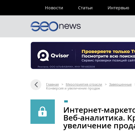
Новости
Статьи
Интервью
Главная
>
Мероприятия отрасли
>
Завершенные
Конверсия и увеличение продаж
Интернет-маркето
Веб-аналитика. К
увеличение прод