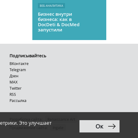
ВЕБ-АНАЛИТИКА
Бизнес внутри
бизнеса: как в
DocDeti & DocMed
запустили
телемедицину
как стартап
Подписывайтесь
ВКонтакте
Telegram
Дзен
MAX
Тwitter
RSS
Рассылка
Разработка сайта:
Renaissance Art
етрики. Это улучшает
Ок
12+
Продвижение сайта
:
Ingate