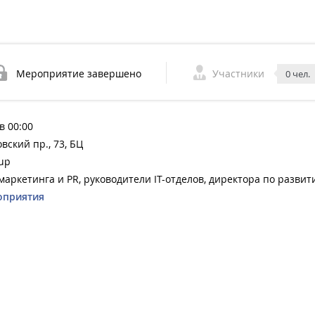
Мероприятие завершено
Участники
0 чел.
в 00:00
вский пр., 73, БЦ
up
маркетинга и PR, руководители IT-отделов, директора по развит
оприятия