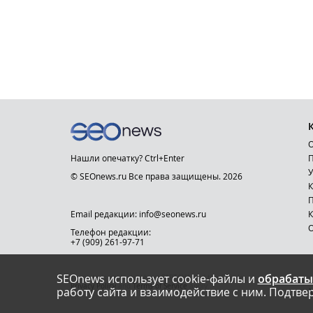
О
Нашли опечатку? Ctrl+Enter
П
У
© SEOnews.ru Все права защищены. 2026
К
Email редакции: info@seonews.ru
К
О
Телефон редакции:
+7 (909) 261-97-71
SEOnews использует cookie-файлы и
обрабаты
This site is protected by reCAPTCHA and the Google
Privacy Policy
and
Terms of Service
apply.
работу сайта и взаимодействие с ним. Подтвер