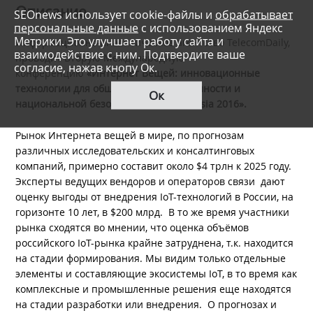
Описание
SEOnews использует cookie-файлы и
обрабатывает
персональные данные
с использованием Яндекс
Метрики. Это улучшает работу сайта и
Информационно-аналитическое агентство TelecomDaily,
взаимодействие с ним. Подтвердите ваше
проводит Вторую Международную
согласие, нажав кнопу Ок.
конференцию
«Интернет Вещей: инновационные
технологии для общества, промышленности и
Ок
национальной безопасности –
IoT
Russia
2016».
Рынок Интернета вещей в мире, по прогнозам
различных исследовательских и консалтинговых
компаний, примерно составит около $4 трлн к 2025 году.
Эксперты ведущих вендоров и операторов связи дают
оценку выгоды от внедрения IoT-технологий в России, на
горизонте 10 лет, в $200 млрд. В то же время участники
рынка сходятся во мнении, что оценка объёмов
российского IoT-рынка крайне затруднена, т.к. находится
на стадии формирования. Мы видим только отдельные
элементы и составляющие экосистемы IoT, в то время как
комплексные и промышленные решения еще находятся
на стадии разработки или внедрения. О прогнозах и