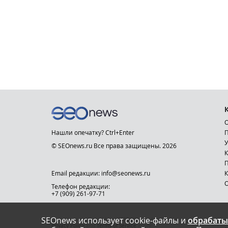
О
Нашли опечатку? Ctrl+Enter
П
У
© SEOnews.ru Все права защищены. 2026
К
Email редакции: info@seonews.ru
К
О
Телефон редакции:
+7 (909) 261-97-71
SEOnews использует cookie-файлы и
обрабаты
This site is protected by reCAPTCHA and the Google
Privacy Policy
and
Terms of Service
apply.