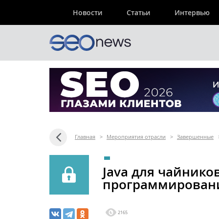
Новости
Статьи
Интервью
Главная
>
Мероприятия отрасли
>
Завершенные
Java для чайнико
программировани
2165