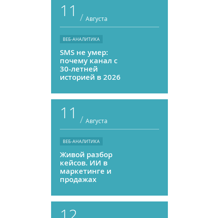
11
/
Августа
ВЕБ-АНАЛИТИКА
SMS не умер:
почему канал с
30-летней
историей в 2026
году может
приносить ROMI
выше, чем
11
мессенджеры
/
Августа
ВЕБ-АНАЛИТИКА
Живой разбор
кейсов. ИИ в
маркетинге и
продажах
12