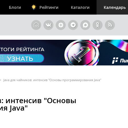
Блоги
Рейтинги
Каталоги
Календарь
>
Java для чайников: интенсив "Основы программирования Java"
в: интенсив "Основы
я Java"