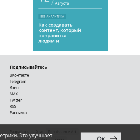
/
Августа
ВЕБ-АНАЛИТИКА
Как создавать
контент, который
понравится
людям и
нейросетям
Подписывайтесь
ВКонтакте
Telegram
Дзен
MAX
Тwitter
RSS
Рассылка
Разработка сайта:
Renaissance Art
етрики. Это улучшает
Ок