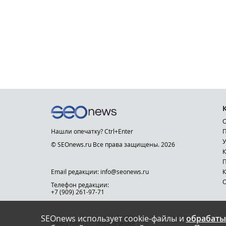
О
Нашли опечатку? Ctrl+Enter
П
У
© SEOnews.ru Все права защищены. 2026
К
Email редакции: info@seonews.ru
К
О
Телефон редакции:
+7 (909) 261-97-71
SEOnews использует cookie-файлы и
обрабаты
This site is protected by reCAPTCHA and the Google
Privacy Policy
and
Terms of Service
apply.