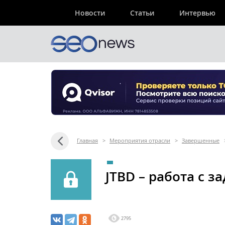
Новости
Статьи
Интервью
Главная
>
Мероприятия отрасли
>
Завершенные
JTBD – работа с 
2795