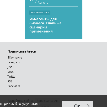
/
Августа
ВЕБ-АНАЛИТИКА
ИИ-агенты для
бизнеса. Главные
сценарии
применения
Подписывайтесь
ВКонтакте
Telegram
Дзен
MAX
Тwitter
RSS
Рассылка
Разработка сайта:
Renaissance Art
етрики. Это улучшает
Ок