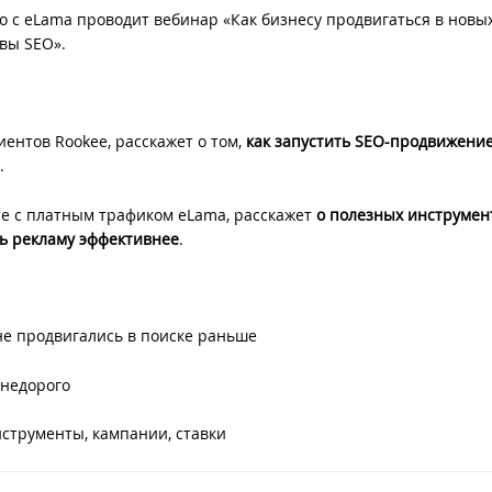
но с eLama проводит вебинар «Как бизнесу продвигаться в новы
овы SEO».
ентов Rookee, расскажет о том,
как запустить SEO-продвижение
.
те с платным трафиком eLama, расскажет
о полезных инструмен
ть рекламу эффективнее
.
не продвигались в поиске раньше
 недорого
нструменты, кампании, ставки