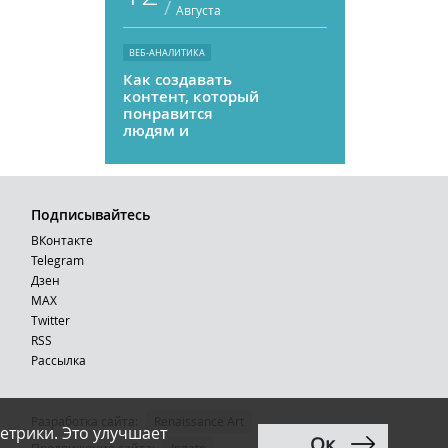
/
Августа
ВЕБ-АНАЛИТИКА
Как создавать
контент, который
понравится
людям и
нейросетям
Подписывайтесь
ВКонтакте
Telegram
Дзен
MAX
Тwitter
RSS
Рассылка
Разработка сайта:
Renaissance Art
етрики. Это улучшает
Ок