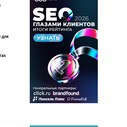
х
 для
тах