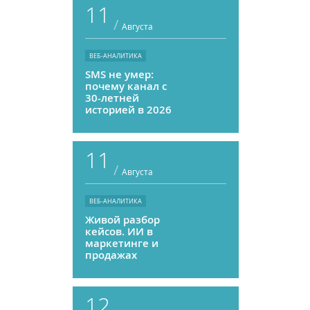
11
/
Августа
ВЕБ-АНАЛИТИКА
SMS не умер:
почему канал с
30-летней
историей в 2026
году может
приносить ROMI
выше, чем
11
мессенджеры
/
Августа
ВЕБ-АНАЛИТИКА
Живой разбор
кейсов. ИИ в
маркетинге и
продажах
12