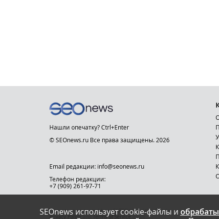
О
Нашли опечатку? Ctrl+Enter
П
У
© SEOnews.ru Все права защищены. 2026
К
Email редакции: info@seonews.ru
К
О
Телефон редакции:
+7 (909) 261-97-71
SEOnews использует cookie-файлы и
обрабаты
This site is protected by reCAPTCHA and the Google
Privacy Policy
and
Terms of Service
apply.