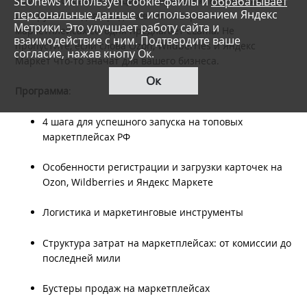
выйти в топовые позиции в выдаче и какие бесплатные
SEOnews использует cookie-файлы и
обрабатывает
персональные данные
с использованием Яндекс
инструменты для продвижения товаров на
Метрики. Это улучшает работу сайта и
маркетплейсах сегодня предлагает eLama. Не
взаимодействие с ним. Подтвердите ваше
пропустите, если слова Ozon, Wildberries и Яндекс
согласие, нажав кнопу Ок.
Маркет что-то значат для вашего бизнеса.
Ок
Программа
:
4 шага для успешного запуска на топовых
маркетплейсах РФ
Особенности регистрации и загрузки карточек на
Ozon, Wildberries и Яндекс Маркете
Логистика и маркетинговые инструменты
Структура затрат на маркетплейсах: от комиссии до
последней мили
Бустеры продаж на маркетплейсах