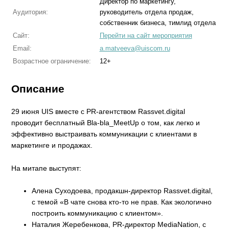
Директор по маркетингу,
Аудитория:
руководитель отдела продаж,
cобственник бизнеса, тимлид отдела
Сайт:
Перейти на сайт мероприятия
Email:
a.matveeva@uiscom.ru
Возрастное ограничение:
12+
Описание
29 июня UIS вместе с PR-агентством Rassvet.digital
проводит бесплатный Bla-bla_MeetUp о том, как легко и
эффективно выстраивать коммуникации с клиентами в
маркетинге и продажах.
На митапе выступят:
Алена Суходоева, продакшн-директор Rassvet.digital,
с темой «В чате снова кто-то не прав. Как экологично
построить коммуникацию с клиентом».
Наталия Жеребенкова, PR-директор MediaNation, с