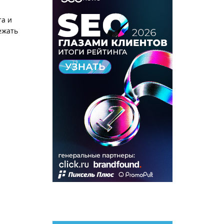
та и
ежать