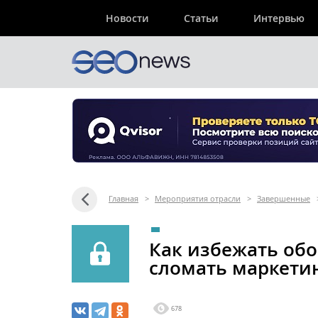
Новости
Статьи
Интервью
Главная
>
Мероприятия отрасли
>
Завершенные
Как избежать обо
сломать маркети
678