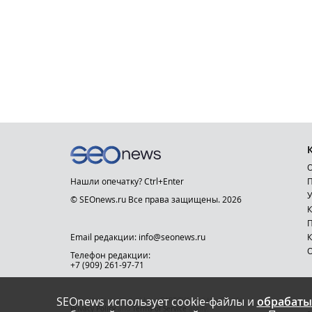
О
Нашли опечатку? Ctrl+Enter
П
У
© SEOnews.ru Все права защищены. 2026
К
Email редакции: info@seonews.ru
К
О
Телефон редакции:
+7 (909) 261-97-71
SEOnews использует cookie-файлы и
обрабаты
This site is protected by reCAPTCHA and the Google
Privacy Policy
and
Terms of Service
apply.