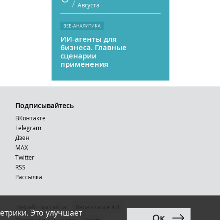
/
Августа
ВЕБ-АНАЛИТИКА
ИИ-агенты для
бизнеса. Главные
сценарии
применения
Подписывайтесь
ВКонтакте
Telegram
Дзен
MAX
Тwitter
RSS
Рассылка
Разработка сайта:
Renaissance Art
етрики. Это улучшает
Ок