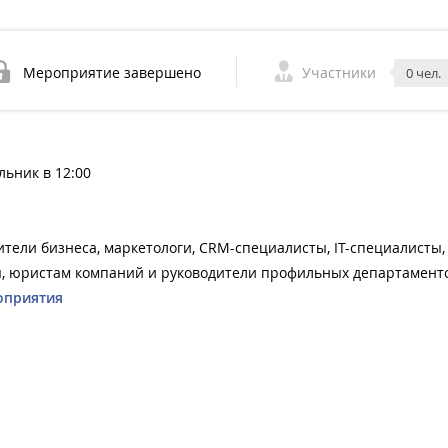
Мероприятие завершено
Участники
0 чел.
льник в 12:00
тели бизнеса, маркетологи, CRM-специалисты, IT-специалисты,
, юристам компаний и руководители профильных департамент
оприятия