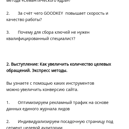
метода «Семантического ядра»?
SEOnews использует cookie-файлы и
обрабатывает
персональные данные
с использованием Яндекс
2. За счёт чего GOODKEY повышает скорость и
Метрики. Это улучшает работу сайта и
качество работы?
взаимодействие с ним. Подтвердите ваше
согласие, нажав кнопу Ок.
3. Почему для сбора ключей не нужен
квалифицированный специалист?
Ок
2. Выступление: Как увеличить количество целевых
обращений. Экспресс методы.
Вы узнаете с помощью каких инструментов
можно увеличить конверсию сайта.
1. Оптимизируем рекламный трафик на основе
данных единого журнала лидов
2. Индивидуализируем посадочную страницу под
сегмент целевой аудитории