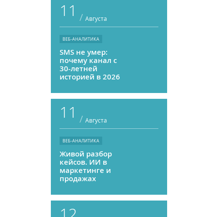
11
/
Августа
ВЕБ-АНАЛИТИКА
SMS не умер:
почему канал с
30-летней
историей в 2026
году может
приносить ROMI
выше, чем
11
мессенджеры
/
Августа
ВЕБ-АНАЛИТИКА
Живой разбор
кейсов. ИИ в
маркетинге и
продажах
12