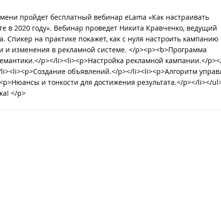
времени пройдет бесплатный вебинар eLama «Как настраивать
е в 2020 году». Вебинар проведет Никита Кравченко, ведущий
. Спикер на практике покажет, как с нуля настроить кампанию 
нки и изменения в рекламной системе. </p><p><b>Программа
емантики.</p></li><li><p>Настройка рекламной кампании.</p></l
li><li><p>Создание объявлений.</p></li><li><p>Алгоритм упра
><p>Нюансы и тонкости для достижения результата.</p></li></ul
а! </p>