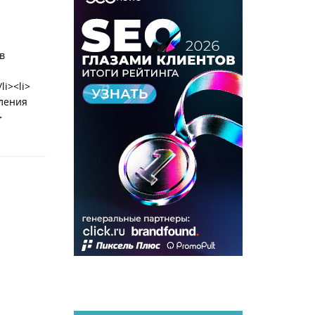
в
i><li>
вления
>