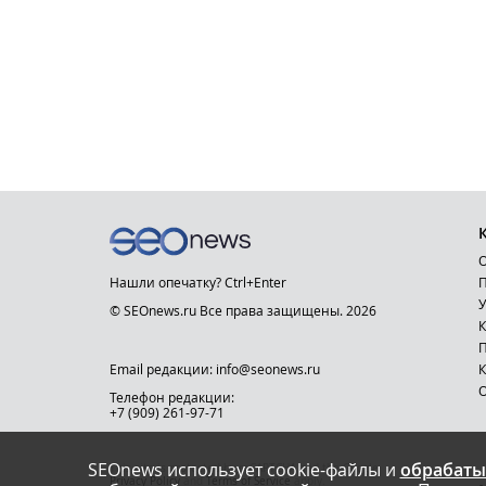
О
Нашли опечатку? Ctrl+Enter
П
У
© SEOnews.ru Все права защищены. 2026
К
Email редакции: info@seonews.ru
К
О
Телефон редакции:
+7 (909) 261-97-71
SEOnews использует cookie-файлы и
обрабаты
This site is protected by reCAPTCHA and the Google
Privacy Policy
and
Terms of Service
apply.