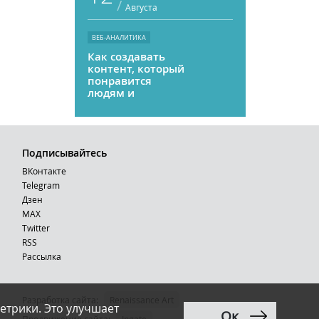
/
Августа
ВЕБ-АНАЛИТИКА
Как создавать
контент, который
понравится
людям и
нейросетям
Подписывайтесь
ВКонтакте
Telegram
Дзен
MAX
Тwitter
RSS
Рассылка
Разработка сайта:
Renaissance Art
етрики. Это улучшает
Ок