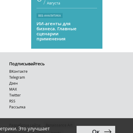
/
Августа
ВЕБ-АНАЛИТИКА
ИИ-агенты для
бизнеса. Главные
сценарии
применения
Подписывайтесь
ВКонтакте
Telegram
Дзен
MAX
Тwitter
RSS
Рассылка
Разработка сайта:
Renaissance Art
етрики. Это улучшает
Ок