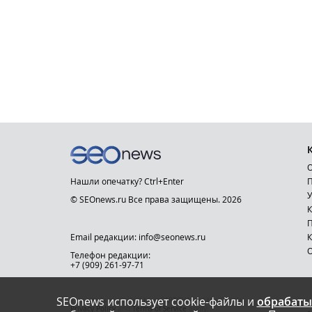
О
Нашли опечатку? Ctrl+Enter
П
У
© SEOnews.ru Все права защищены. 2026
К
Email редакции: info@seonews.ru
К
О
Телефон редакции:
+7 (909) 261-97-71
SEOnews использует cookie-файлы и
обрабаты
This site is protected by reCAPTCHA and the Google
Privacy Policy
and
Terms of Service
apply.