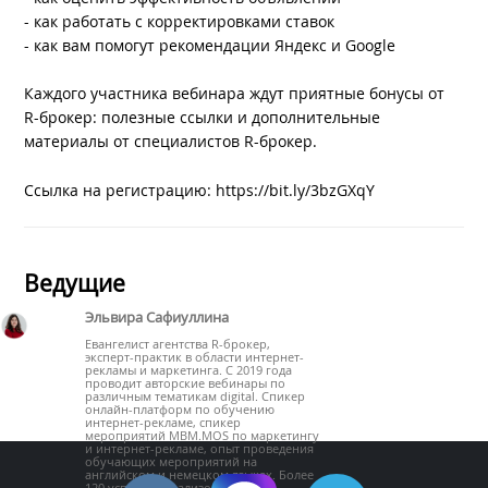
- как работать с корректировками ставок
- как вам помогут рекомендации Яндекс и Google
Каждого участника вебинара ждут приятные бонусы от
R-брокер: полезные ссылки и дополнительные
материалы от специалистов R-брокер.
Ссылка на регистрацию: https://bit.ly/3bzGXqY
Ведущие
Эльвира Сафиуллина
Евангелист агентства R-брокер,
эксперт-практик в области интернет-
рекламы и маркетинга. С 2019 года
проводит авторские вебинары по
различным тематикам digital. Спикер
онлайн-платформ по обучению
интернет-рекламе, спикер
мероприятий MBM.MOS по маркетингу
и интернет-рекламе, опыт проведения
обучающих мероприятий на
английском и немецком языках. Более
120 успешно реализованных