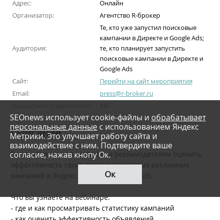
Адрес:
Онлайн
Организатор:
Агентство R-брокер
Те, кто уже запустил поисковые
кампании в Директе и Google Ads;
Аудитория:
те, кто планирует запустить
поисковые кампании в Директе и
Google Ads
Сайт:
Перейти на сайт мероприятия
Email:
press@r-broker.ru
Возрастное ограничение:
12+
SEOnews использует cookie-файлы и
обрабатывает
персональные данные
с использованием Яндекс
Описание
Метрики. Это улучшает работу сайта и
взаимодействие с ним. Подтвердите ваше
согласие, нажав кнопу Ок.
Вы узнаете, как начинающим рекламодателям оценить
эффективность своих первых поисковых рекламных
Ок
кампаний в Яндекс.Директе и Google Ads.
Что вы узнаете на вебинаре:
- где и как просматривать статистику кампаний
- как оценить эффективность объявлений